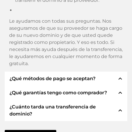
transferir el dominio a su proveedor.
Le ayudamos con todas sus preguntas. Nos
aseguramos de que su proveedor se haga cargo
de su nuevo dominio y de que usted quede
registrado como propietario. Y eso es todo. Si
necesita más ayuda después de la transferencia,
le ayudaremos en cualquier momento de forma
gratuita.
expand_less
¿Qué métodos de pago se aceptan?
expand_less
¿Qué garantías tengo como comprador?
Utilizamos SEPA como prepago y utilizamos
STRIPE como proveedor de servicios de pago
¿Cuánto tarda una transferencia de
para los métodos de pago disponibles como:
Siempre le garantizamos como comprador las
expand_less
dominio?
Tarjetas de crédito, PayPal, Klarna, ApplePay,
siguientes seguridades. Esto es lo que
GooglePay, Alipay o proveedores locales.
representamos con nuestro nombren:
La transferencia de dominio a un nuevo